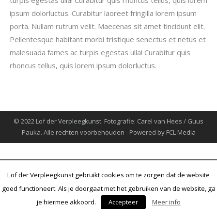
turpis egestas ulla! Curabitur quis rhoncus tellus, quis lorem
ipsum dolorluctus. Curabitur laoreet fringilla lorem ipsum
porta. Nullam rutrum velit. Maecenas sit amet tincidunt elit.
Pellentesque habitant morbi tristique senectus et netus et
malesuada fames ac turpis egestas ulla! Curabitur quis
rhoncus tellus, quis lorem ipsum dolorluctus.
© 2022 Lof der Verpleegkunst. Fotografie: Carel van Hees / Guus
Pauka. Alle rechten voorbehouden - Powered by FCL Media
Lof der Verpleegkunst gebruikt cookies om te zorgen dat de website
goed functioneert. Als je doorgaat met het gebruiken van de website, ga
je hiermee akkoord.
Accepteer
Meer info