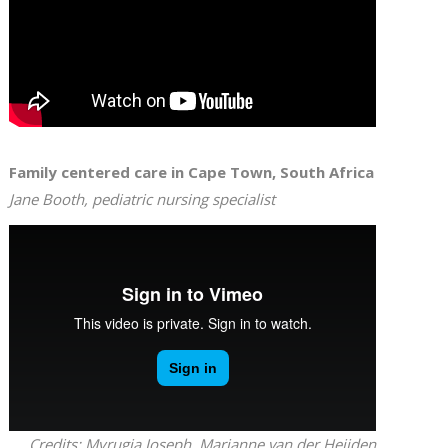
Family centered care in Cape Town, South Africa
Jane Booth, pediatric nursing specialist
Credits: Myrugia Joseph, Marianne van der Heijden