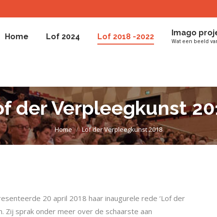
Imago proj
Home
Lof 2024
Lof 2018 -2022
Wat een beeld va
Imago proj
Home
Lof 2024
Lof 2018 -2022
Wat een beeld va
of der Verpleegkunst 20
Je bent hier:
Home
Lof der Verpleegkunst 2018
senteerde 20 april 2018 haar inaugurele rede ‘Lof der
. Zij sprak onder meer over de schaarste aan