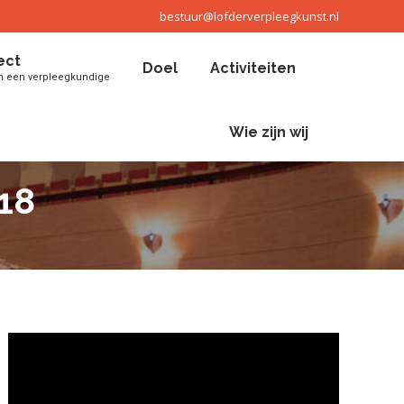
bestuur@lofderverpleegkunst.nl
ect
Doel
Activiteiten
n een verpleegkundige
ect
Doel
Activiteiten
Search:
n een verpleegkundige
Wie zijn wij
Search:
Wie zijn wij
18