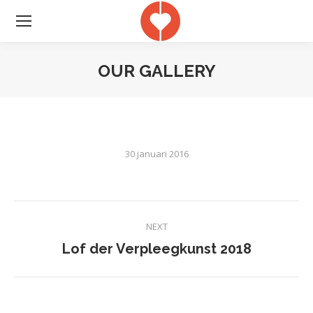
OUR GALLERY
Je bent hier:
30 januari 2016
Album
NEXT
navigation
Lof der Verpleegkunst 2018
Next
album: